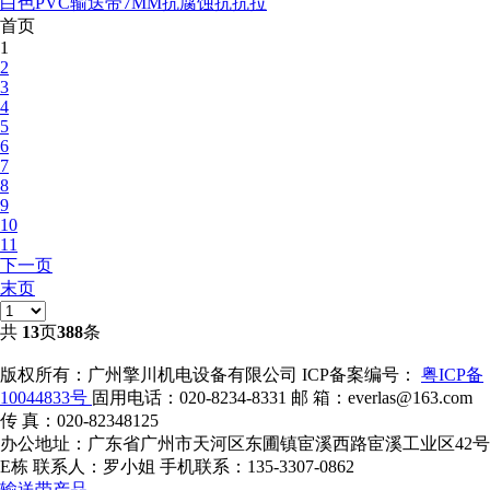
白色PVC输送带7MM抗腐蚀抗抗拉
首页
1
2
3
4
5
6
7
8
9
10
11
下一页
末页
共
13
页
388
条
版权所有：广州擎川机电设备有限公司
ICP备案编号：
粤ICP备
10044833号
固用电话：020-8234-8331
邮 箱：everlas@163.com
传 真：020-82348125
办公地址：广东省广州市天河区东圃镇宦溪西路宦溪工业区42号
E栋
联系人：罗小姐
手机联系：135-3307-0862
输送带产品