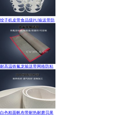
饺子机皮带食品级PU输送带防
耐高温铁氟龙输送带网格防粘
白色粗面帆布带耐热耐磨贝果