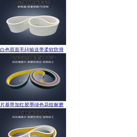
白色双面毛毡输送带柔软防滑
片基带加红胶墨绿色花纹耐磨