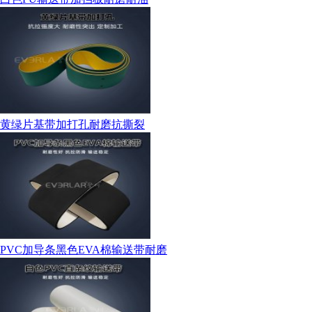
黄绿片基带加打孔耐磨抗撕裂
PVC加导条黑色EVA棉输送带耐磨