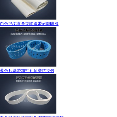
白色PVC直条纹输送带耐磨防滑
蓝色片基带加打孔耐磨抗拉包