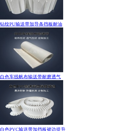
钻纹PU输送带加导条挡板耐油
白色车线帆布输送带耐磨透气
白色PVC输送带加挡板裙边提升