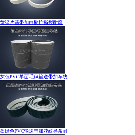
黄绿片基带加白胶抗撕裂耐磨
灰色PVC单面毛毡输送带加车线
墨绿色PVC输送带加花纹导条耐