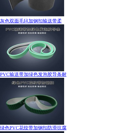
灰色双面毛毡加钢扣输送带柔
PVC输送带加绿色发泡胶导条耐
绿色PVC花纹带加钢扣防滑抗腐