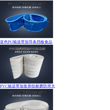
蓝色PU输送带加导条挡板食品
PVC输送带加鱼骨纹耐磨防滑大