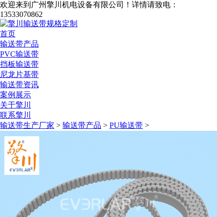
欢迎来到广州擎川机电设备有限公司！
详情请致电：
13533070862
首页
输送带产品
PVC输送带
挡板输送带
尼龙片基带
输送带资讯
案例展示
关于擎川
联系擎川
输送带生产厂家
>
输送带产品
>
PU输送带
>