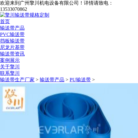
欢迎来到广州擎川机电设备有限公司！
详情请致电：
13533070862
首页
输送带产品
PVC输送带
挡板输送带
尼龙片基带
输送带资讯
案例展示
关于擎川
联系擎川
输送带生产厂家
>
输送带产品
>
PU输送带
>