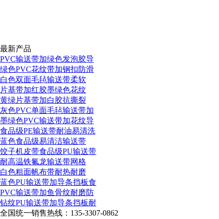
最新产品
PVC输送带加绿色发泡胶导
绿色PVC花纹带加钢扣防滑
白色双面毛毡输送带柔软
片基带加红胶墨绿色花纹
黄绿片基带加白胶抗撕裂
灰色PVC单面毛毡输送带加
墨绿色PVC输送带加花纹导
食品级PE输送带耐油易清洗
蓝色食品级易清洁输送带
饺子机皮带食品级PU输送带
耐高温铁氟龙输送带网格
白色粗面帆布带耐热耐磨
蓝色PU输送带加导条挡板食
PVC输送带加鱼骨纹耐磨防
钻纹PU输送带加导条挡板耐
全国统一销售热线：
135-3307-0862