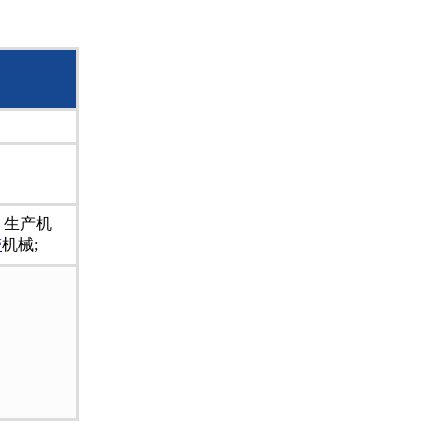
，生产机
带
机械;