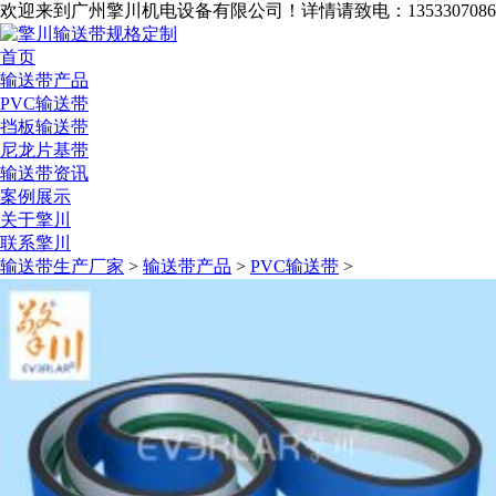
欢迎来到广州擎川机电设备有限公司！
详情请致电：1353307086
首页
输送带产品
PVC输送带
挡板输送带
尼龙片基带
输送带资讯
案例展示
关于擎川
联系擎川
输送带生产厂家
>
输送带产品
>
PVC输送带
>