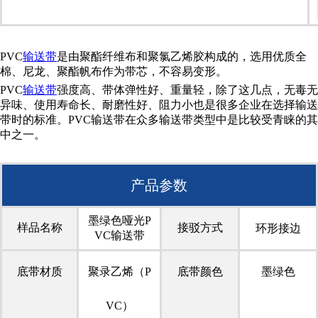
PVC
输送带
是由聚酯纤维布和聚氯乙烯胶构成的，选用优质全
棉、尼龙、聚酯帆布作为带芯，不容易变形。
PVC
输送带
强度高、带体弹性好、重量轻，除了这几点，无毒无
异味、使用寿命长、耐磨性好、阻力小也是很多企业在选择输送
带时的标准。PVC输送带在众多输送带类型中是比较受青睐的其
中之一。
产品参数
墨绿色哑光P
样品名称
接驳方式
环形接边
VC输送带
底带材质
聚录乙烯（P
底带颜色
墨绿色
VC）