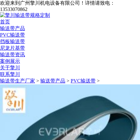
欢迎来到广州擎川机电设备有限公司！
详情请致电：
13533070862
首页
输送带产品
PVC输送带
挡板输送带
尼龙片基带
输送带资讯
案例展示
关于擎川
联系擎川
输送带生产厂家
>
输送带产品
>
PVC输送带
>