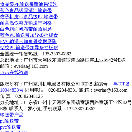
食品级PE输送带耐油易清洗
蓝色食品级易清洁输送带
饺子机皮带食品级PU输送带
耐高温铁氟龙输送带网格
白色粗面帆布带耐热耐磨
蓝色PU输送带加导条挡板食
PVC输送带加鱼骨纹耐磨防
钻纹PU输送带加导条挡板耐
全国统一销售热线：
135-3307-0862
总部地址：广州市天河区东圃镇宦溪西路宦溪工业区42号E栋
邮箱：everlas@163.com
点击在线咨询
版权所有：广州擎川机电设备有限公司
ICP备案编号：
粤ICP备
10044833号
固用电话：020-8234-8331
邮 箱：everlas@163.com
传 真：020-82348125
办公地址：广东省广州市天河区东圃镇宦溪西路宦溪工业区42号
E栋
联系人：罗小姐
手机联系：135-3307-0862
输送带产品
pu输送带
pvc输送带